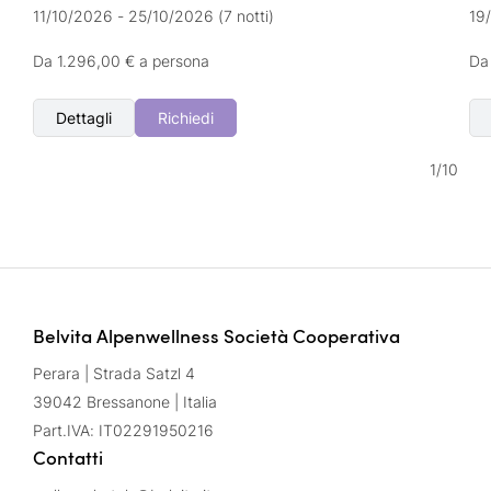
11/10/2026 - 25/10/2026
(7 notti)
19
Da 1.296,00 € a persona
Da
Dettagli
Richiedi
1
/
10
Belvita Alpenwellness Società Cooperativa
Perara | Strada Satzl 4
39042 Bressanone | Italia
Part.IVA: IT02291950216
Contatti