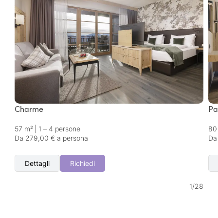
Charme
Pa
57 m²
|
1 – 4 persone
80
Da 279,00 € a persona
Da
Dettagli
Richiedi
1
/
28