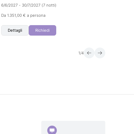
6/6/2027 - 30/7/2027
(7 notti)
17/10/
Da 1.351,00 € a persona
Da 1.3
Dettagli
Richiedi
Det
1
/
4