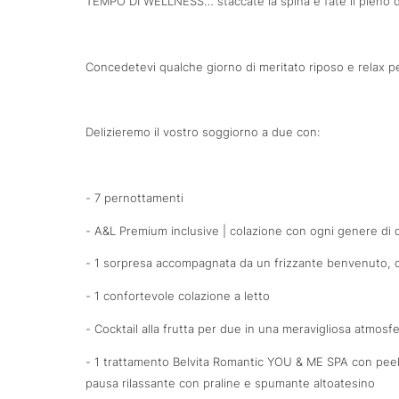
TEMPO DI WELLNESS… staccate la spina e fate il pieno d
Concedetevi qualche giorno di meritato riposo e relax per
Delizieremo il vostro soggiorno a due con:
- 7 pernottamenti
- A&L Premium inclusive | colazione con ogni genere di 
- 1 sorpresa accompagnata da un frizzante benvenuto, ces
- 1 confortevole colazione a letto
- Cocktail alla frutta per due in una meravigliosa atmosf
- 1 trattamento Belvita Romantic YOU & ME SPA con peeli
pausa rilassante con praline e spumante altoatesino