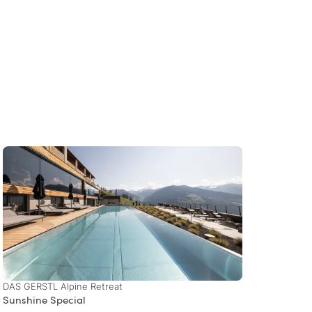
DAS GERSTL Alpine Retreat
Feldho
Sunshine Special
Offer