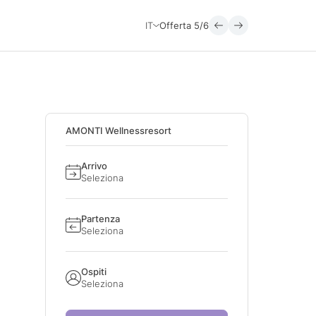
IT
Offerta
5/6
AMONTI Wellnessresort
Arrivo
Seleziona
Partenza
Seleziona
Ospiti
Seleziona