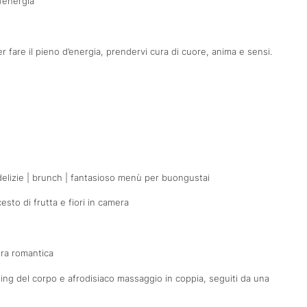
’energia
 fare il pieno d’energia, prendervi cura di cuore, anima e sensi.
delizie | brunch | fantasioso menù per buongustai
to di frutta e fiori in camera
era romantica
ng del corpo e afrodisiaco massaggio in coppia, seguiti da una