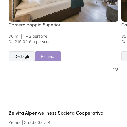
Camera doppia Superior
Ca
30 m²
|
1 – 2 persone
35
Da 219,00 € a persona
Da
Dettagli
Richiedi
1
/
8
Belvita Alpenwellness Società Cooperativa
Perara | Strada Satzl 4